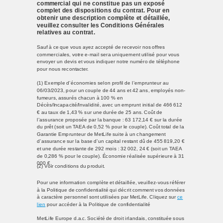
commercial qui ne constitue pas un exposé
complet des dispositions du contrat. Pour en
obtenir une description complète et détaillée,
veuillez consulter les Conditions Générales
relatives au contrat.
Sauf à ce que vous ayez accepté de recevoir nos offres
commerciales, votre e-mail sera uniquement utilisé pour vous
envoyer un devis et vous indiquer notre numéro de téléphone
pour nous recontacter.
(1) Exemple d’économies selon profil de l’emprunteur au
06/03/2023, pour un couple de 44 ans et 42 ans, employés non-
fumeurs, assurés chacun à 100 % en
Décès/Incapacité/Invalidité, avec un emprunt initial de 466 612
€ au taux de 1,43 % sur une durée de 25 ans. Coût de
l’assurance proposée par la banque : 63 172,14 € sur la durée
du prêt (soit un TAEA de 0,52 % pour le couple). Coût total de la
Garantie Emprunteur de MetLife suite à un changement
d’assurance sur la base d’un capital restant dû de 455 819,20 €
et une durée restante de 292 mois : 32 002, 24 € (soit un TAEA
de 0,286 % pour le couple). Économie réalisée supérieure à 31
000 €.
(2) Voir conditions du produit.
Pour une information complète et détaillée, veuillez-vous référer
à la Politique de confidentialité qui décrit comment vos données
à caractère personnel sont utilisées par MetLife. Cliquez sur
ce
lien
pour accéder à la Politique de confidentialité
MetLife Europe d.a.c. Société de droit irlandais, constituée sous