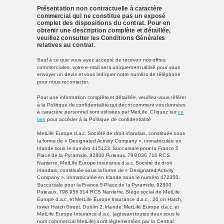
Présentation non contractuelle à caractère
commercial qui ne constitue pas un exposé
complet des dispositions du contrat. Pour en
obtenir une description complète et détaillée,
veuillez consulter les Conditions Générales
relatives au contrat.
Sauf à ce que vous ayez accepté de recevoir nos offres
commerciales, votre e-mail sera uniquement utilisé pour vous
envoyer un devis et vous indiquer notre numéro de téléphone
pour nous recontacter.
Pour une information complète et détaillée, veuillez-vous référer
à la Politique de confidentialité qui décrit comment vos données
à caractère personnel sont utilisées par MetLife. Cliquez sur
ce
lien
pour accéder à la Politique de confidentialité
MetLife Europe d.a.c. Société de droit irlandais, constituée sous
la forme de « Designated Activity Company », immatriculée en
Irlande sous le numéro 415123. Succursale pour la France 5
Place de la Pyramide, 92800 Puteaux. 799 036 710 RCS
Nanterre. MetLife Europe Insurance d.a.c. Société de droit
irlandais, constituée sous la forme de « Designated Activity
Company », immatriculée en Irlande sous le numéro 472350.
Succursale pour la France 5 Place de la Pyramide, 92800
Puteaux. 798 956 314 RCS Nanterre. Siège social de MetLife
Europe d.a.c. et MetLife Europe Insurance d.a.c. : 20 on Hatch,
lower Hatch Street, Dublin 2, Irlande. MetLife Europe d.a.c. et
MetLife Europe Insurance d.a.c. (agissant toutes deux sous le
nom commercial MetLife) sont réglementées par la Central